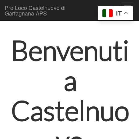
Pro Loco Castelnuovo di
Garfagnana APS
IT
Skip to content
Main menu
Benvenuti
a
Castelnuo