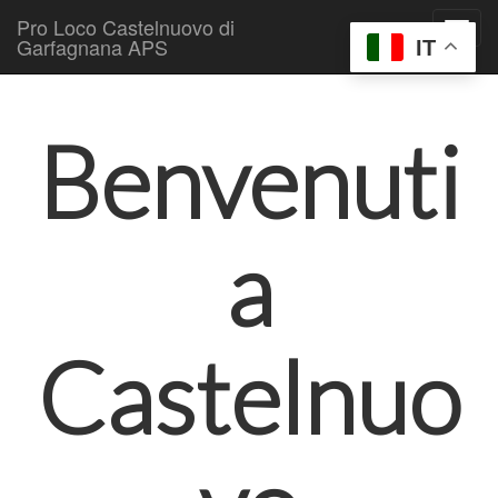
Pro Loco Castelnuovo di
Garfagnana APS
IT
Skip to content
Main menu
Benvenuti
a
Castelnuo