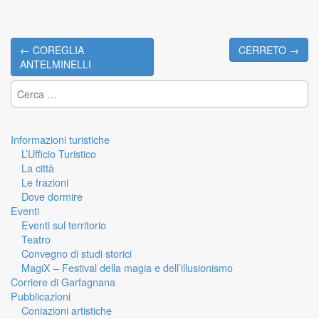
← COREGLIA
CERRETO →
Post navigation
ANTELMINELLI
Ricerca per:
Informazioni turistiche
L’Ufficio Turistico
La città
Le frazioni
Dove dormire
Eventi
Eventi sul territorio
Teatro
Convegno di studi storici
MagiX – Festival della magia e dell’illusionismo
Corriere di Garfagnana
Pubblicazioni
Coniazioni artistiche