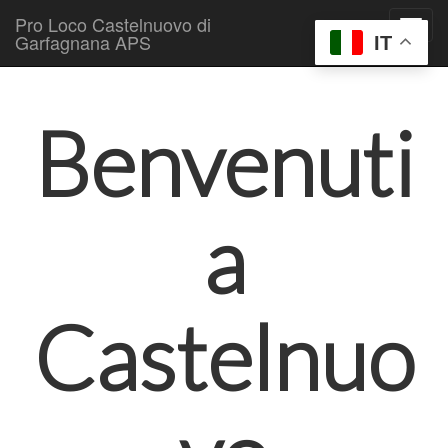
Pro Loco Castelnuovo di
Garfagnana APS
IT
Skip to content
Main menu
Benvenuti
a
Castelnuo