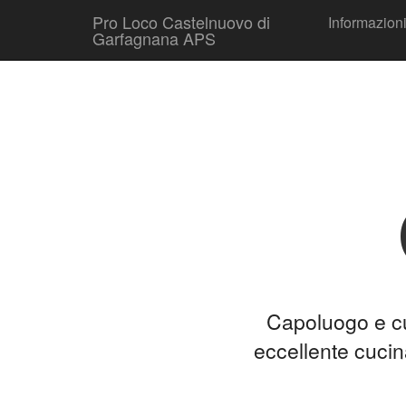
Skip to conten
Pro Loco Castelnuovo di
Informazioni
Main menu
Garfagnana APS
Capoluogo e cuo
eccellente cucin