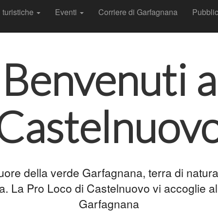
t
 turistiche
Eventi
Corriere di Garfagnana
Pubbli
Benvenuti a
Castelnuov
re della verde Garfagnana, terra di natura,
a. La Pro Loco di Castelnuovo vi accoglie al
Garfagnana