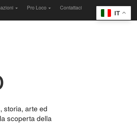
cazioni
Pro Loco
Contattaci
IT
o
 storia, arte ed
la scoperta della