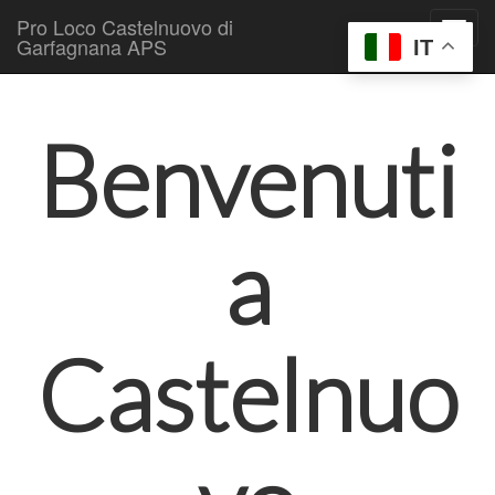
Pro Loco Castelnuovo di
Garfagnana APS
IT
Skip to content
Main menu
Benvenuti
a
Castelnuo