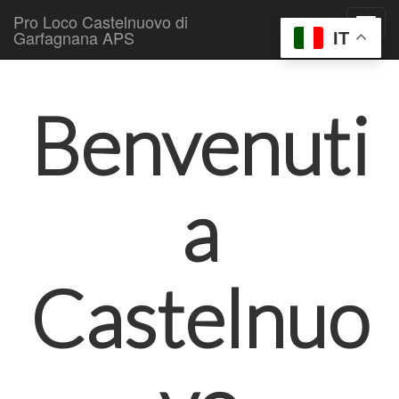
Pro Loco Castelnuovo di
Garfagnana APS
IT
Skip to content
Main menu
Benvenuti
a
Castelnuo