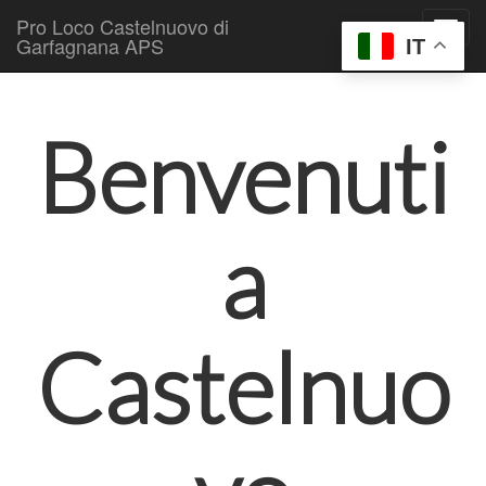
Pro Loco Castelnuovo di
Garfagnana APS
IT
Skip to content
Main menu
Benvenuti
a
Castelnuo