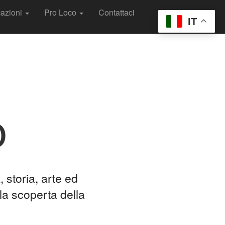
cazioni
Pro Loco
Contattaci
IT
o
 storia, arte ed
la scoperta della