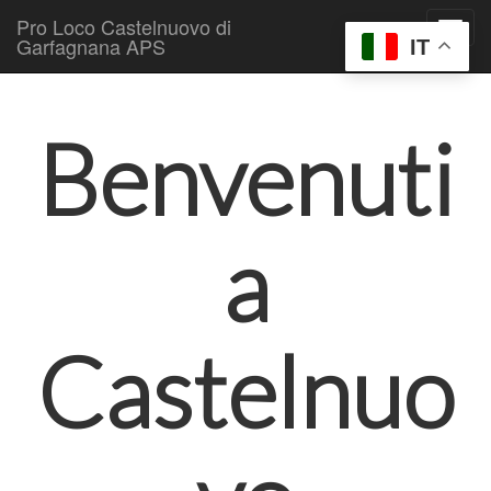
Pro Loco Castelnuovo di
Garfagnana APS
IT
Skip to content
Main menu
Benvenuti
a
Castelnuo