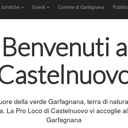
t
 turistiche
Eventi
Corriere di Garfagnana
Pubbli
Benvenuti a
Castelnuov
re della verde Garfagnana, terra di natura,
a. La Pro Loco di Castelnuovo vi accoglie al
Garfagnana