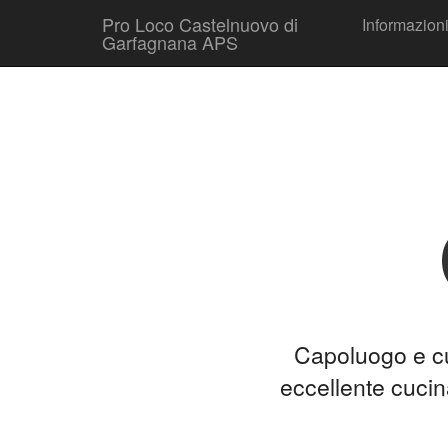
Skip to conten
Pro Loco Castelnuovo di
Informazioni
Main menu
Garfagnana APS
Capoluogo e cuo
eccellente cucin