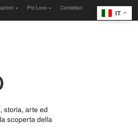
cazioni
Pro Loco
Contattaci
IT
o
 storia, arte ed
la scoperta della