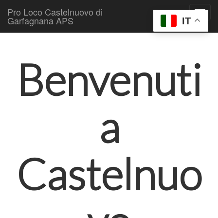
Pro Loco Castelnuovo di
Garfagnana APS
IT
Skip to content
Main menu
Benvenuti
a
Castelnuo