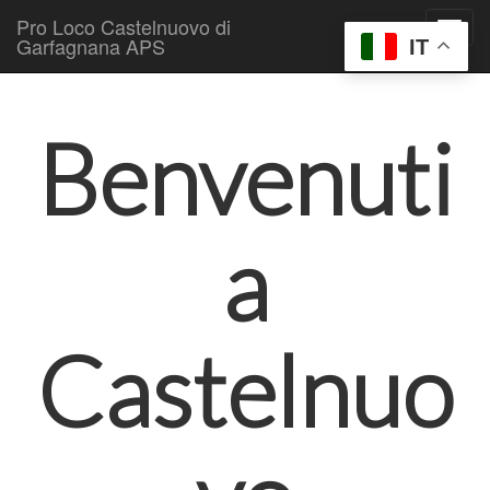
Pro Loco Castelnuovo di
Garfagnana APS
IT
Skip to content
Main menu
Benvenuti
a
Castelnuo