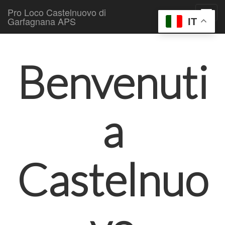
Pro Loco Castelnuovo di
Garfagnana APS
IT
Skip to content
Main menu
Benvenuti
a
Castelnuo