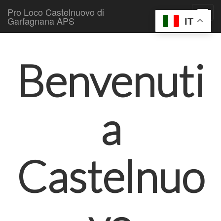
Pro Loco Castelnuovo di
Garfagnana APS
IT
Skip to content
Main menu
Benvenuti
a
Castelnuo