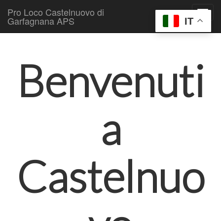
Pro Loco Castelnuovo di
Garfagnana APS
IT
Skip to content
Main menu
Benvenuti
a
Castelnuo