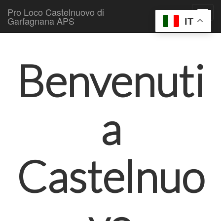
Pro Loco Castelnuovo di
Garfagnana APS
IT
Skip to content
Main menu
Benvenuti
a
Castelnuo