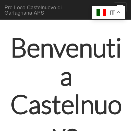
Pro Loco Castelnuovo di
Garfagnana APS
IT
Skip to content
Main menu
Benvenuti
a
Castelnuo