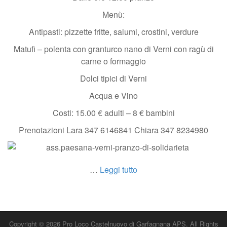
Menù:
Antipasti: pizzette fritte, salumi, crostini, verdure
Matufi – polenta con granturco nano di Verni con ragù di
carne o formaggio
Dolci tipici di Verni
Acqua e Vino
Costi: 15.00 € adulti – 8 € bambini
Prenotazioni Lara 347 6146841 Chiara 347 8234980
…
Leggi tutto
Copyright © 2026
Pro Loco Castelnuovo di Garfagnana APS
. All Rights